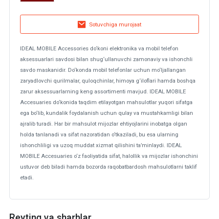
Sotuvchiga murojaat
IDEAL MOBILE Accessories do‘koni elektronika va mobil telefon
aksessuarlari savdosi bilan shug‘ullanuvchi zamonaviy va ishonchli
savdo maskanidir. Do‘konda mobil telefonlar uchun mo‘ljallangan
zaryadlovchi qurilmalar, quloqchinlar, himoya g‘iloflari hamda boshqa
zarur aksessuarlarning keng assortimenti mavjud. IDEAL MOBILE
Accesuaries do‘konida taqdim etilayotgan mahsulotlar yuqori sifatga
ega bo‘lib, kundalik foydalanish uchun qulay va mustahkamligi bilan
ajralib turadi. Har bir mahsulot mijozlar ehtiyojlarini inobatga olgan
holda tanlanadi va sifat nazoratidan o‘tkaziladi, bu esa ularning
ishonchliligi va uzoq muddat xizmat qilishini ta’minlaydi. IDEAL
MOBILE Accesuaries o‘z faoliyatida sifat, halollik va mijozlar ishonchini
ustuvor deb biladi hamda bozorda raqobatbardosh mahsulotlarni taklif
etadi.
Reyting va sharhlar