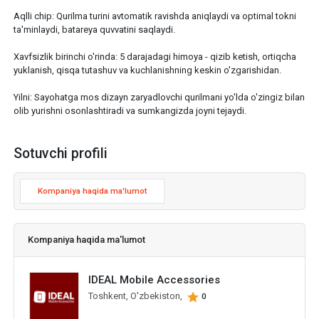
Aqlli chip: Qurilma turini avtomatik ravishda aniqlaydi va optimal tokni
ta'minlaydi, batareya quvvatini saqlaydi.
Xavfsizlik birinchi o'rinda: 5 darajadagi himoya - qizib ketish, ortiqcha
yuklanish, qisqa tutashuv va kuchlanishning keskin o'zgarishidan.
Yilni: Sayohatga mos dizayn zaryadlovchi qurilmani yo'lda o'zingiz bilan
olib yurishni osonlashtiradi va sumkangizda joyni tejaydi.
Sotuvchi profili
Kompaniya haqida ma'lumot
Kompaniya haqida ma'lumot
IDEAL Mobile Accessories
Toshkent, O'zbekiston,
0