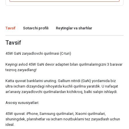
Tavsif
Sotuvchi profili
Reytinglar va sharhlar
Tavsif
45W GaN zaryadlovchi qurilmasi (C-turi)
Keyingi avlod 45W GaN devor adapteri bilan qurilmalaringizni 3 baravar
tezroq zaryadlang!
Katta quvvat banklarini unuting. Gallium nitridi (GaN) yordamida biz
ultra ixcham dizayndagi nihoyatda kuchli qurilma yaratdik. U nafaqat
an'anaviy zaryadlovchi qurilmalardan kichikroq, balki salqin ishlaydi.
Asosiy xususiyatlari:
45W quvvat: iPhone, Samsung qurilmalari, Xiaomi qurilmalari,
shuningdek, planshetlar va ixcham noutbuklarni tez zaryadlash uchun
ideal.