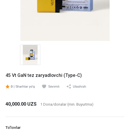
45 Vt GaN tez zaryadlovchi (Type-C)
Sevimli
Ulashish
0
| Sharhlar yo'q
40,000.00 UZS
1 Dona/donalar (min. Buyurtma)
To'lovlar