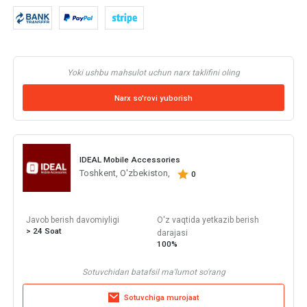
Yoki ushbu mahsulot uchun narx taklifini oling
Narx so'rovi yuborish
IDEAL Mobile Accessories
Toshkent, O'zbekiston,
0
Javob berish davomiyligi
O'z vaqtida yetkazib berish
> 24 Soat
darajasi
100%
Sotuvchidan batafsil ma'lumot so'rang
Sotuvchiga murojaat