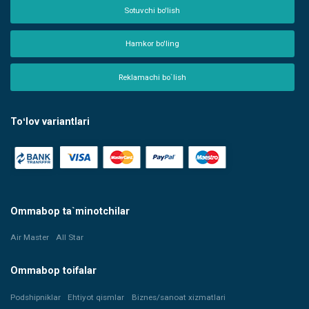
Sotuvchi bo'lish
Hamkor bo'ling
Reklamachi bo`lish
Toʻlov variantlari
Ommabop ta`minotchilar
Air Master
All Star
Ommabop toifalar
Podshipniklar
Ehtiyot qismlar
Biznes/sanoat xizmatlari