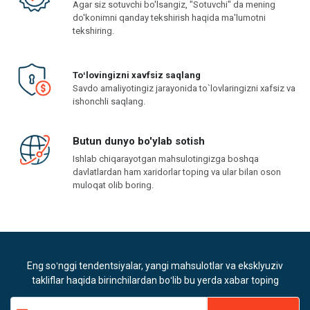
Agar siz sotuvchi bo'lsangiz, "Sotuvchi" da mening
do'konimni qanday tekshirish haqida ma'lumotni
tekshiring.
Toʻlovingizni xavfsiz saqlang
Savdo amaliyotingiz jarayonida to`lovlaringizni xafsiz va
ishonchli saqlang.
Butun dunyo bo'ylab sotish
Ishlab chiqarayotgan mahsulotingizga boshqa
davlatlardan ham xaridorlar toping va ular bilan oson
muloqat olib boring.
Eng soʻnggi tendentsiyalar, yangi mahsulotlar va eksklyuziv
takliflar haqida birinchilardan boʻlib bu yerda xabar toping