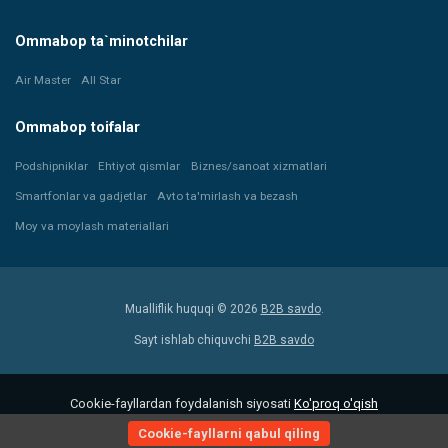
Ommabop ta`minotchilar
Air Master
All Star
Ommabop toifalar
Podshipniklar
Ehtiyot qismlar
Biznes/sanoat xizmatlari
Smartfonlar va gadjetlar
Avto ta'mirlash va bezash
Moy va moylash materiallari
Mualliflik huquqi © 2026
B2B savdo
.
Sayt ishlab chiquvchi
B2B savdo
Cookie-fayllardan foydalanish siyosati
Ko'proq o'qish
Cookie-fayllarni qabul qiling