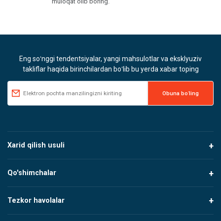
muloqat olib boring.
Eng soʻnggi tendentsiyalar, yangi mahsulotlar va eksklyuziv
takliflar haqida birinchilardan boʻlib bu yerda xabar toping
Xarid qilish usuli
Qo'shimchalar
Tezkor havolalar