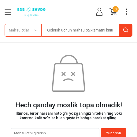
0
Mahsulotlar
Hech qanday moslik topa olmadik!
Iltimos, biror narsani noto'g'ri yozganingizni tekshiring yoki
kamroq kalit so'zlar bilan qayta izlashga harakat qiling.