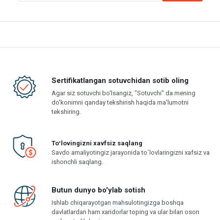
Sertifikatlangan sotuvchidan sotib oling
Agar siz sotuvchi bo'lsangiz, "Sotuvchi" da mening
do'konimni qanday tekshirish haqida ma'lumotni
tekshiring.
Toʻlovingizni xavfsiz saqlang
Savdo amaliyotingiz jarayonida to`lovlaringizni xafsiz va
ishonchli saqlang.
Butun dunyo bo'ylab sotish
Ishlab chiqarayotgan mahsulotingizga boshqa
davlatlardan ham xaridorlar toping va ular bilan oson