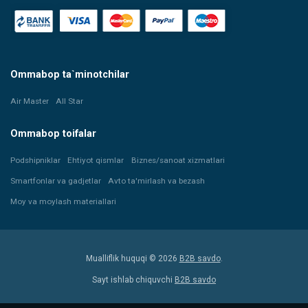
Ommabop ta`minotchilar
Air Master
All Star
Ommabop toifalar
Podshipniklar
Ehtiyot qismlar
Biznes/sanoat xizmatlari
Smartfonlar va gadjetlar
Avto ta'mirlash va bezash
Moy va moylash materiallari
Mualliflik huquqi © 2026
B2B savdo
.
Sayt ishlab chiquvchi
B2B savdo