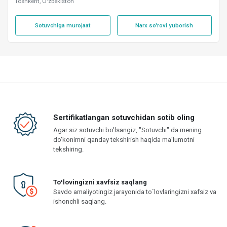
Toshkent, O'zbekiston
Sotuvchiga murojaat
Narx so'rovi yuborish
Sertifikatlangan sotuvchidan sotib oling
Agar siz sotuvchi bo'lsangiz, "Sotuvchi" da mening
do'konimni qanday tekshirish haqida ma'lumotni
tekshiring.
Toʻlovingizni xavfsiz saqlang
Savdo amaliyotingiz jarayonida to`lovlaringizni xafsiz va
ishonchli saqlang.