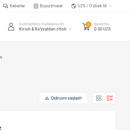
Xabarlar
Buyurtmalar
UZS / Oʻzbek tili
Xush kelibsiz foydalanuvchi
Savatcha
0
Kirish & Ro'yxatdan o'tish
0.00 UZS
ri
Qidiruvni saqlash
z