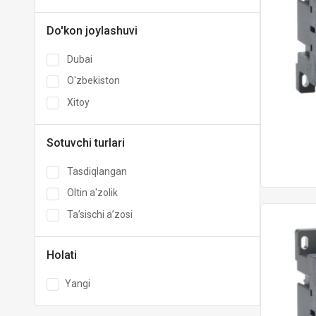
Do'kon joylashuvi
Dubai
O'zbekiston
Xitoy
Sotuvchi turlari
Tasdiqlangan
Oltin a'zolik
Taʼsischi aʼzosi
Holati
Yangi