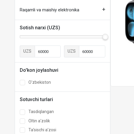
Raqamli va maishiy elektronika
Sotish narxi (UZS)
UZS
UZS
Do'kon joylashuvi
O'zbekiston
Sotuvchi turlari
Tasdiqlangan
Oltin a'zolik
Taʼsischi aʼzosi