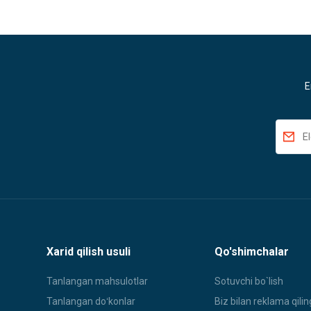
E
Xarid qilish usuli
Qo'shimchalar
Tanlangan mahsulotlar
Sotuvchi bo`lish
Tanlangan doʻkonlar
Biz bilan reklama qilin