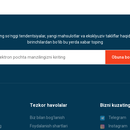
ng soʻnggi tendentsiyalar, yangi mahsulotlar va eksklyuziv takliflar haqi
birinchilardan boʻlib bu yerda xabar toping
Tezkor havolalar
Bizni kuzatin
Biz bilan bog'lanish
Telegram
g
Foydalanish shartlari
Instagram