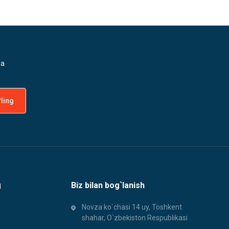
da
g
Biz bilan bog`lanish
Novza ko`chasi 14 uy, Toshkent
shahar, O`zbekiston Respublikasi