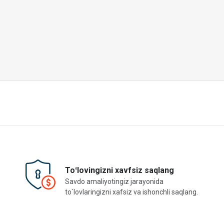
Toʻlovingizni xavfsiz saqlang
Savdo amaliyotingiz jarayonida
to`lovlaringizni xafsiz va ishonchli saqlang.