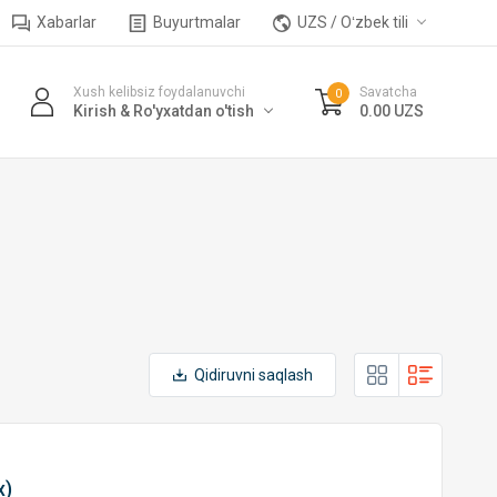
Xabarlar
Buyurtmalar
UZS / Oʻzbek tili
Xush kelibsiz foydalanuvchi
Savatcha
0
Kirish & Ro'yxatdan o'tish
0.00 UZS
Qidiruvni saqlash
x)