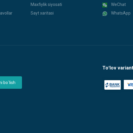
Maxfiylik siyosati
WeChat
avollar
Sayt xaritasi
WhatsApp
Toʻlov variant
 bo`lish