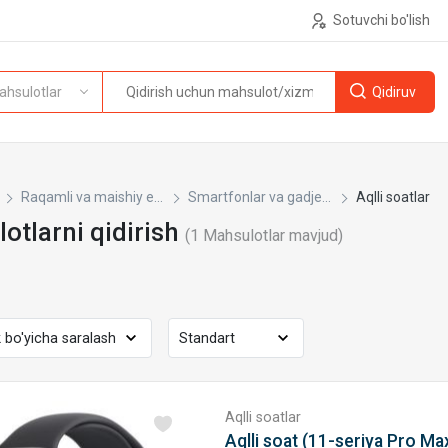
Sotuvchi bo'lish
ahsulotlar
Raqamli va maishiy e...
Smartfonlar va gadje...
Aqlli soatlar
otlarni qidirish
(
1
Mahsulotlar mavjud)
Aqlli soatlar
Aqlli soat (11-seriya Pro Ma