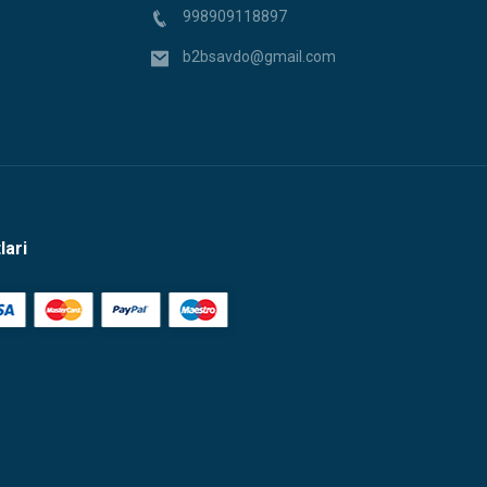
998909118897
b2bsavdo@gmail.com
lari