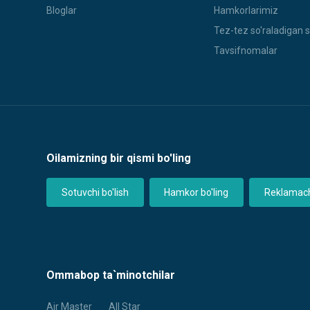
Bloglar
Hamkorlarimiz
Tez-tez so'raladigan s
Tavsifnomalar
Oilamizning bir qismi bo'ling
Sotuvchi bo'lish
Hamkor bo'ling
Reklamachi
Ommabop ta`minotchilar
Air Master
All Star