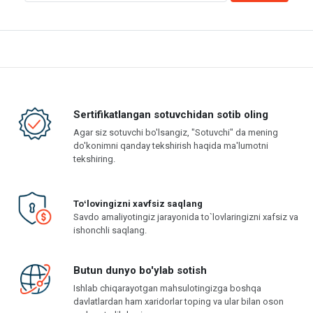
Sertifikatlangan sotuvchidan sotib oling
Agar siz sotuvchi bo'lsangiz, "Sotuvchi" da mening
do'konimni qanday tekshirish haqida ma'lumotni
tekshiring.
Toʻlovingizni xavfsiz saqlang
Savdo amaliyotingiz jarayonida to`lovlaringizni xafsiz va
ishonchli saqlang.
Butun dunyo bo'ylab sotish
Ishlab chiqarayotgan mahsulotingizga boshqa
davlatlardan ham xaridorlar toping va ular bilan oson