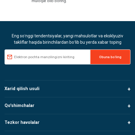
muloqat olib boring.
Eng soʻnggi tendentsiyalar, yangi mahsulotlar va eksklyuziv
takliflar haqida birinchilardan boʻlib bu yerda xabar toping
Xarid qilish usuli
Qo'shimchalar
Tezkor havolalar