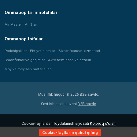
Ommabop ta`minotchilar
Air Master
All Star
Ommabop toifalar
Podshipniklar
Ehtiyot qismlar
Biznes/sanoat xizmatlari
Smartfonlar va gadjetlar
Avto ta'mirlash va bezash
Moy va moylash materiallari
Mualliflik huquqi © 2026
B2B savdo
.
Sayt ishlab chiquvchi
B2B savdo
Cookie-fayllardan foydalanish siyosati
Ko'proq o'qish
Cookie-fayllarni qabul qiling