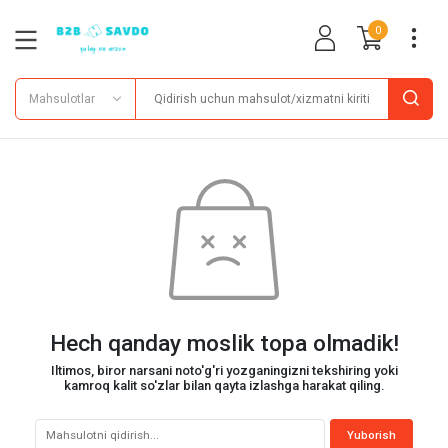
0
Mahsulotlar
Hech qanday moslik topa olmadik!
Iltimos, biror narsani noto'g'ri yozganingizni tekshiring yoki
kamroq kalit so'zlar bilan qayta izlashga harakat qiling.