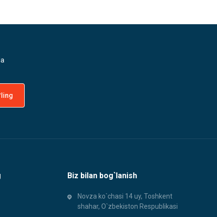
da
g
Biz bilan bog`lanish
Novza ko`chasi 14 uy, Toshkent
shahar, O`zbekiston Respublikasi