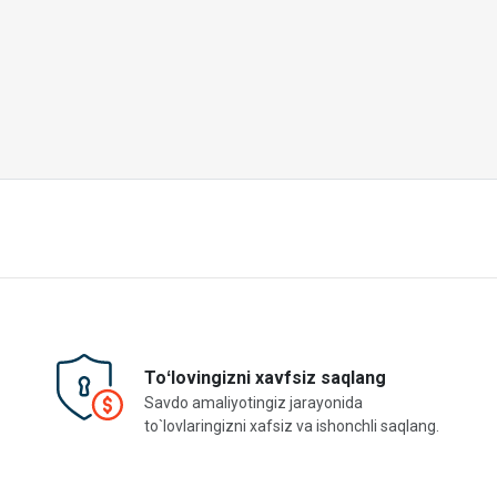
Toʻlovingizni xavfsiz saqlang
Savdo amaliyotingiz jarayonida
to`lovlaringizni xafsiz va ishonchli saqlang.