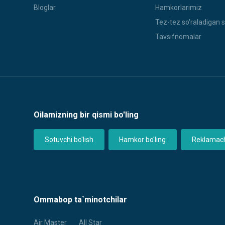
Bloglar
Hamkorlarimiz
Tez-tez so'raladigan s
Tavsifnomalar
Oilamizning bir qismi bo'ling
Sotuvchi bo'lish
Hamkor bo'ling
Reklamachi
Ommabop ta`minotchilar
Air Master
All Star