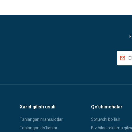
E
Xarid qilish usuli
Qo'shimchalar
Tanlangan mahsulotlar
Sotuvchi bo`lish
Tanlangan doʻkonlar
Biz bilan reklama qilin