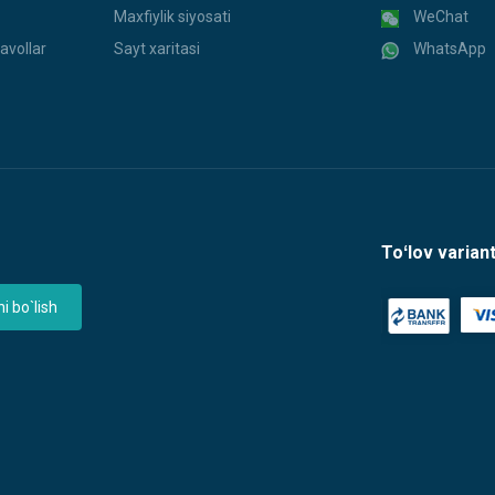
Maxfiylik siyosati
WeChat
avollar
Sayt xaritasi
WhatsApp
Toʻlov variant
 bo`lish