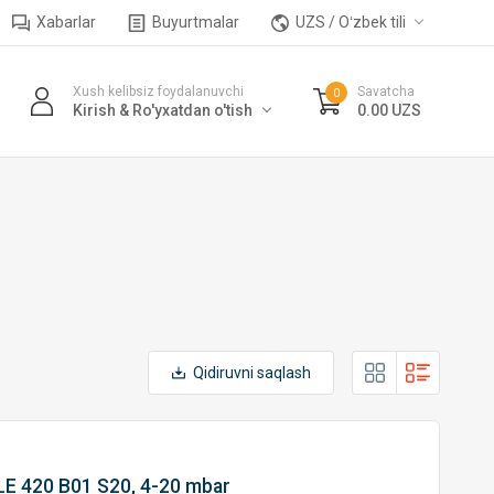
Xabarlar
Buyurtmalar
UZS / Oʻzbek tili
Xush kelibsiz foydalanuvchi
Savatcha
0
Kirish & Ro'yxatdan o'tish
0.00 UZS
Qidiruvni saqlash
LE 420 B01 S20, 4-20 mbar