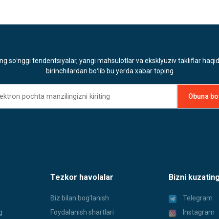
ng soʻnggi tendentsiyalar, yangi mahsulotlar va eksklyuziv takliflar haqi
birinchilardan boʻlib bu yerda xabar toping
Tezkor havolalar
Bizni kuzatin
Biz bilan bog'lanish
Telegram
g
Foydalanish shartlari
Instagram