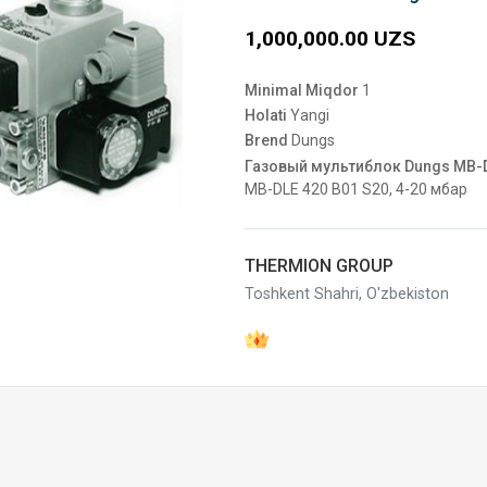
1,000,000.00 UZS
Minimal Miqdor
1
Holati
Yangi
Brend
Dungs
Газовый мультиблок Dungs MB-DL
MB-DLE 420 B01 S20, 4-20 мбар
THERMION GROUP
Toshkent Shahri, O'zbekiston