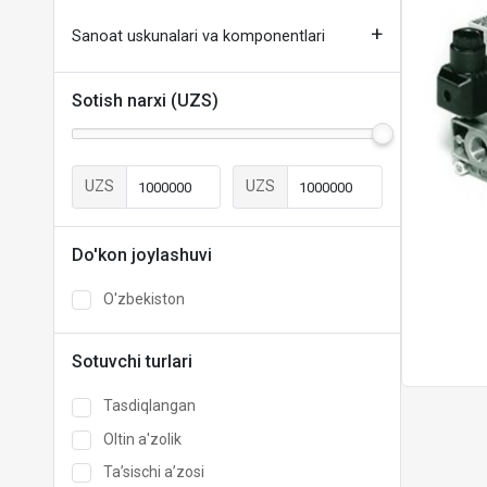
Sanoat uskunalari va komponentlari
Sotish narxi (UZS)
UZS
UZS
Do'kon joylashuvi
O'zbekiston
Sotuvchi turlari
Tasdiqlangan
Oltin a'zolik
Taʼsischi aʼzosi