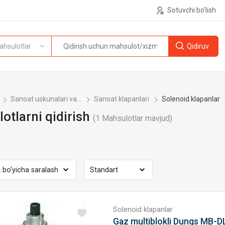
Sotuvchi bo'lish
ahsulotlar
Sanoat uskunalari va...
Sanoat klapanlari
Solenoid klapanlar
otlarni qidirish
(
1
Mahsulotlar mavjud)
Solenoid klapanlar
Gaz multiblokli Dungs MB-D