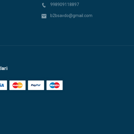
998909118897
b2bsavdo@gmail.com
lari