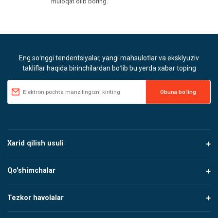
muloqat olib boring.
Eng soʻnggi tendentsiyalar, yangi mahsulotlar va eksklyuziv
takliflar haqida birinchilardan boʻlib bu yerda xabar toping
Xarid qilish usuli
Qo'shimchalar
Tezkor havolalar