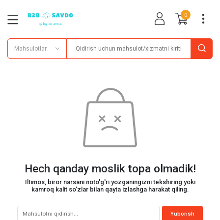
0
Mahsulotlar
Hech qanday moslik topa olmadik!
Iltimos, biror narsani noto'g'ri yozganingizni tekshiring yoki
kamroq kalit so'zlar bilan qayta izlashga harakat qiling.