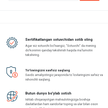
Sertifikatlangan sotuvchidan sotib oling
Agar siz sotuvchi bo'lsangiz, "Sotuvchi" da mening
do'konimni qanday tekshirish haqida ma'lumotni
tekshiring.
Toʻlovingizni xavfsiz saqlang
Savdo amaliyotingiz jarayonida to`lovlaringizni xafsiz va
ishonchli saqlang.
Butun dunyo bo'ylab sotish
Ishlab chiqarayotgan mahsulotingizga boshqa
davlatlardan ham xaridorlar toping va ular bilan oson