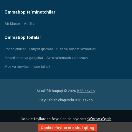
Ommabop ta`minotchilar
Air Master
All Star
Ommabop toifalar
Podshipniklar
Ehtiyot qismlar
Biznes/sanoat xizmatlari
Smartfonlar va gadjetlar
Avto ta'mirlash va bezash
Moy va moylash materiallari
Mualliflik huquqi © 2026
B2B savdo
.
Sayt ishlab chiquvchi
B2B savdo
Cookie-fayllardan foydalanish siyosati
Ko'proq o'qish
Cookie-fayllarni qabul qiling