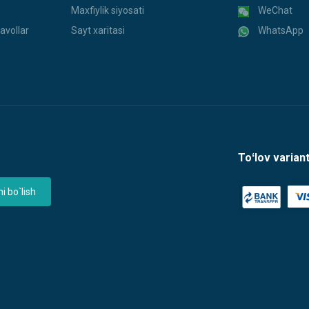
Maxfiylik siyosati
WeChat
avollar
Sayt xaritasi
WhatsApp
Toʻlov variant
 bo`lish