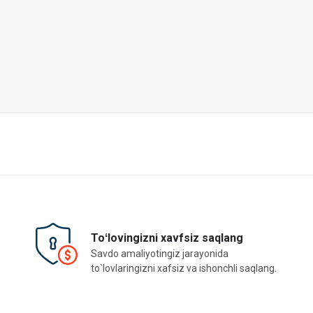
Toʻlovingizni xavfsiz saqlang
Savdo amaliyotingiz jarayonida
to`lovlaringizni xafsiz va ishonchli saqlang.