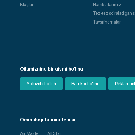
Bloglar
Hamkorlarimiz
Tez-tez so'raladigan s
Tavsifnomalar
Oilamizning bir qismi bo'ling
Sotuvchi bo'lish
Hamkor bo'ling
Reklamachi
Ommabop ta`minotchilar
Air Master
All Star