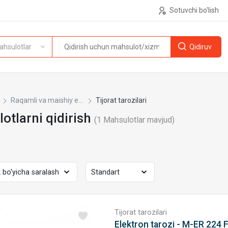
Sotuvchi bo'lish
ahsulotlar
Raqamli va maishiy e...
Tijorat tarozilari
otlarni qidirish
(
1
Mahsulotlar mavjud)
Tijorat tarozilari
Elektron tarozi - M-ER 224