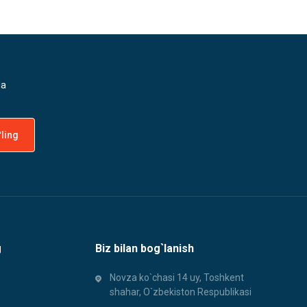
da
g
Biz bilan bog`lanish
Novza ko`chasi 14 uy, Toshkent
shahar, O`zbekiston Respublikasi