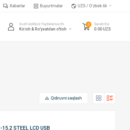
Xabarlar
Buyurtmalar
UZS / Oʻzbek tili
Xush kelibsiz foydalanuvchi
Savatcha
0
Kirish & Ro'yxatdan o'tish
0.00 UZS
Qidiruvni saqlash
 F-15.2 STEEL LCD USB