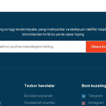
ng soʻnggi tendentsiyalar, yangi mahsulotlar va eksklyuziv takliflar haqi
birinchilardan boʻlib bu yerda xabar toping
Tezkor havolalar
Bizni kuzatin
Biz bilan bog'lanish
Telegram
g
Foydalanish shartlari
Instagram