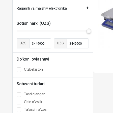
Raqamli va maishiy elektronika
Sotish narxi (UZS)
UZS
UZS
Do'kon joylashuvi
O'zbekiston
Sotuvchi turlari
Tasdiqlangan
Oltin a'zolik
Taʼsischi aʼzosi