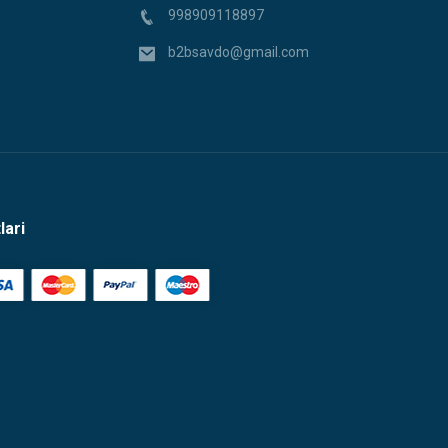
998909118897
b2bsavdo@gmail.com
lari