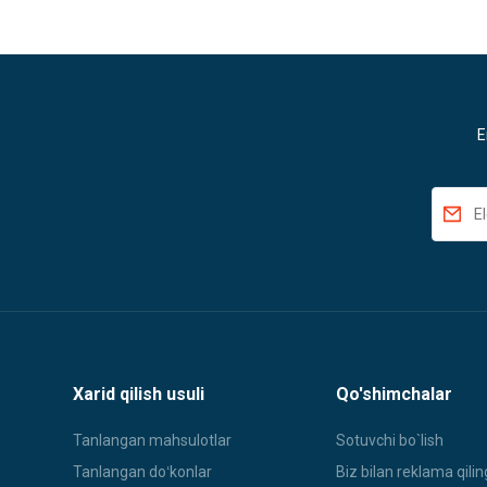
E
Xarid qilish usuli
Qo'shimchalar
Tanlangan mahsulotlar
Sotuvchi bo`lish
Tanlangan doʻkonlar
Biz bilan reklama qilin