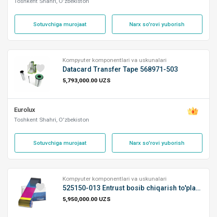
Toshkent Shahri, O'zbekiston
Sotuvchiga murojaat
Narx so'rovi yuborish
Kompyuter komponentlari va uskunalari
Datacard Transfer Tape 568971-503
5,793,000.00 UZS
Eurolux
Toshkent Shahri, O'zbekiston
Sotuvchiga murojaat
Narx so'rovi yuborish
Kompyuter komponentlari va uskunalari
525150-013 Entrust bosib chiqarish to'plami
5,950,000.00 UZS