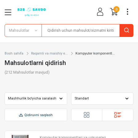
0
Mahsulotlar
Bosh sahifa
Raqamli va maishiy e...
Kompyuter komponentl...
Mahsulotlarni qidirish
(
212
Mahsulotlar mavjud)
Qidiruvni saqlash
Kompyuter komponentlari va uskunalari