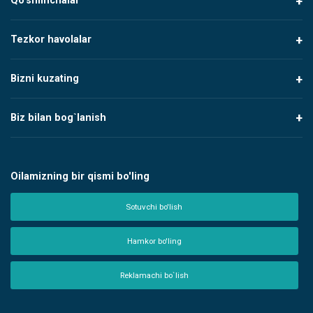
Qo'shimchalar
Tezkor havolalar
Bizni kuzating
Biz bilan bog`lanish
Oilamizning bir qismi bo'ling
Sotuvchi bo'lish
Hamkor bo'ling
Reklamachi bo`lish