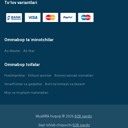
Toʻlov variantlari
Ommabop ta`minotchilar
Air Master
All Star
Ommabop toifalar
Podshipniklar
Ehtiyot qismlar
Biznes/sanoat xizmatlari
Smartfonlar va gadjetlar
Avto ta'mirlash va bezash
Moy va moylash materiallari
Mualliflik huquqi © 2026
B2B savdo
.
Sayt ishlab chiquvchi
B2B savdo