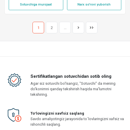
Sotuvchiga murojaat
Narx so'rovi yuborish
1
2
...
Sertifikatlangan sotuvchidan sotib oling
Agar siz sotuvchi bo'lsangiz, "Sotuvchi" da mening
do'konimni qanday tekshirish haqida ma'lumotni
tekshiring.
Toʻlovingizni xavfsiz saqlang
Savdo amaliyotingiz jarayonida to`lovlaringizni xafsiz va
ishonchli saqlang.