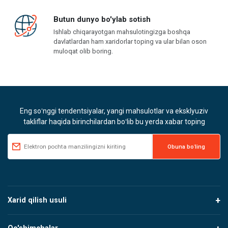
Butun dunyo bo'ylab sotish
Ishlab chiqarayotgan mahsulotingizga boshqa
davlatlardan ham xaridorlar toping va ular bilan oson
muloqat olib boring.
Eng soʻnggi tendentsiyalar, yangi mahsulotlar va eksklyuziv
takliflar haqida birinchilardan boʻlib bu yerda xabar toping
Xarid qilish usuli