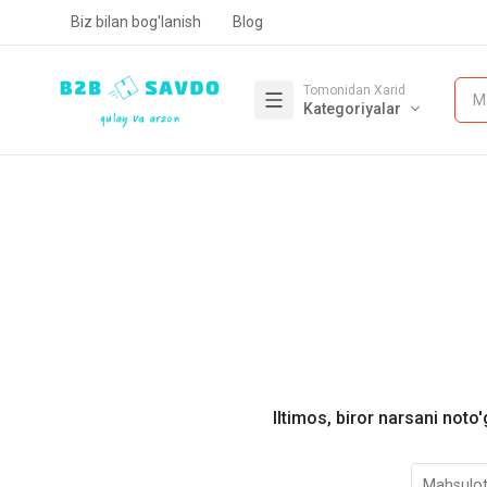
Biz bilan bog'lanish
Blog
Tomonidan Xarid
M
Kategoriyalar
Iltimos, biror narsani noto'