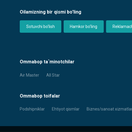
Oilamizning bir qismi bo'ling
Sotuvchi bo'lish
Hamkor bo'ling
Reklamachi
Ommabop ta`minotchilar
Air Master
All Star
Ommabop toifalar
Podshipniklar
Ehtiyot qismlar
Biznes/sanoat xizmatlar