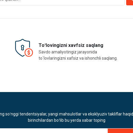
Toʻlovingizni xavfsiz saqlang
Savdo amaliyotingiz jarayonida
to`lovlaringizni xafsiz va ishonchli saqlang.
ng soʻnggi tendentsiyalar, yangi mahsulotlar va eksklyuziv takliflar haqi
birinchilardan boʻlib bu yerda xabar toping