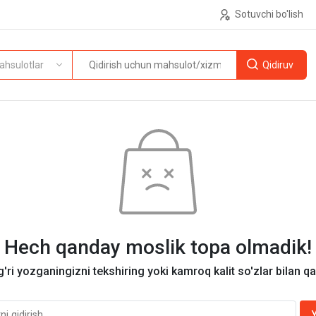
Sotuvchi bo'lish
ahsulotlar
Hech qanday moslik topa olmadik!
g'ri yozganingizni tekshiring yoki kamroq kalit so'zlar bilan q