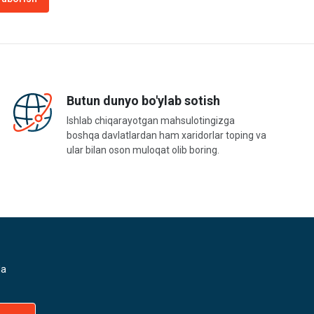
Butun dunyo bo'ylab sotish
Ishlab chiqarayotgan mahsulotingizga
boshqa davlatlardan ham xaridorlar toping va
ular bilan oson muloqat olib boring.
da