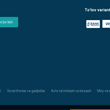
Toʻlov variant
 bo`lish
i
Smartfonlar va gadjetlar
Avto ta'mirlash va bezash
Moy va 