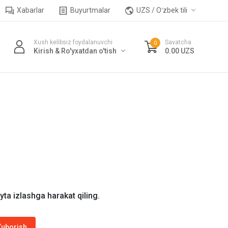
Xabarlar
Buyurtmalar
UZS / Oʻzbek tili
Xush kelibsiz foydalanuvchi
Savatcha
0
Kirish & Ro'yxatdan o'tish
0.00 UZS
ayta izlashga harakat qiling.