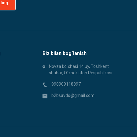
g
Biz bilan bog`lanish
Novza ko`chasi 14 uy, Toshkent
shahar, O`zbekiston Respublikasi
998909118897
b2bsavdo@gmail.com