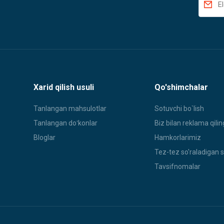
Xarid qilish usuli
Qo'shimchalar
Tanlangan mahsulotlar
Sotuvchi bo`lish
Tanlangan doʻkonlar
Biz bilan reklama qilin
Bloglar
Hamkorlarimiz
Tez-tez so'raladigan s
Tavsifnomalar