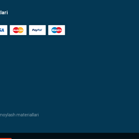
lari
moylash materiallari