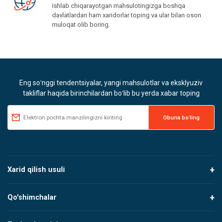
Ishlab chiqarayotgan mahsulotingizga boshqa
davlatlardan ham xaridorlar toping va ular bilan oson
muloqat olib boring.
Eng soʻnggi tendentsiyalar, yangi mahsulotlar va eksklyuziv
takliflar haqida birinchilardan boʻlib bu yerda xabar toping
Xarid qilish usuli
Qo'shimchalar