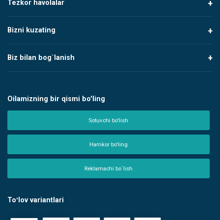
Tezkor havolalar
Bizni kuzating
Biz bilan bog`lanish
Oilamizning bir qismi bo'ling
Sotuvchi bo'lish
Hamkor bo'ling
Reklamachi bo`lish
Toʻlov variantlari