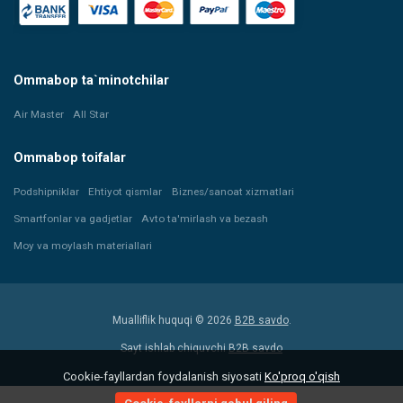
Ommabop ta`minotchilar
Air Master
All Star
Ommabop toifalar
Podshipniklar
Ehtiyot qismlar
Biznes/sanoat xizmatlari
Smartfonlar va gadjetlar
Avto ta'mirlash va bezash
Moy va moylash materiallari
Mualliflik huquqi © 2026
B2B savdo
.
Sayt ishlab chiquvchi
B2B savdo
Cookie-fayllardan foydalanish siyosati
Ko'proq o'qish