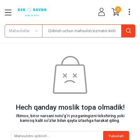
0
Mahsulotlar
Hech qanday moslik topa olmadik!
Iltimos, biror narsani noto'g'ri yozganingizni tekshiring yoki
kamroq kalit so'zlar bilan qayta izlashga harakat qiling.