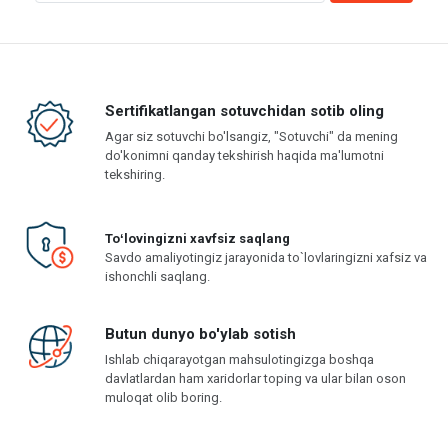
Sertifikatlangan sotuvchidan sotib oling
Agar siz sotuvchi bo'lsangiz, "Sotuvchi" da mening
do'konimni qanday tekshirish haqida ma'lumotni
tekshiring.
Toʻlovingizni xavfsiz saqlang
Savdo amaliyotingiz jarayonida to`lovlaringizni xafsiz va
ishonchli saqlang.
Butun dunyo bo'ylab sotish
Ishlab chiqarayotgan mahsulotingizga boshqa
davlatlardan ham xaridorlar toping va ular bilan oson
muloqat olib boring.