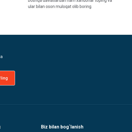
boshqa davlatlardan ham xaridorlar toping va
ular bilan oson muloqat olib boring.
da
g
Biz bilan bog`lanish