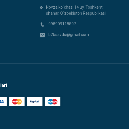
Novza ko`chasi 14 uy, Toshkent
shahar, O`zbekiston Respublikasi
998909118897
b2bsavdo@gmail.com
lari