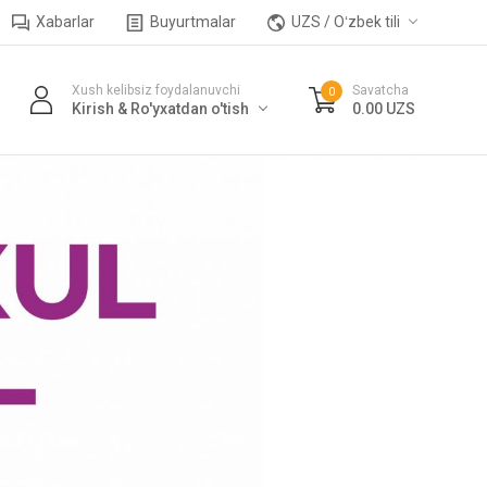
Xabarlar
Buyurtmalar
UZS / Oʻzbek tili
Xush kelibsiz foydalanuvchi
Savatcha
0
Kirish & Ro'yxatdan o'tish
0.00 UZS