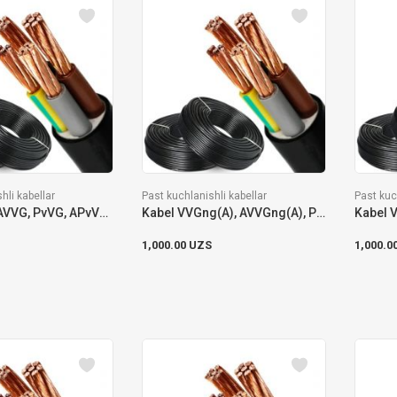
hli kabellar
Past kuchlanishli kabellar
Past kuc
Kabel VVG, AVVG, PvVG, APvVG, VVG-P, AVVG-P
Kabel VVGng(A), AVVGng(A), PvVGng(A), APvVGng(A)
1,000.00 UZS
1,000.0