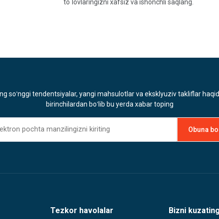
to`lovlaringizni xafsiz va ishonchli saqlang.
ng soʻnggi tendentsiyalar, yangi mahsulotlar va eksklyuziv takliflar haqi
birinchilardan boʻlib bu yerda xabar toping
Tezkor havolalar
Bizni kuzatin