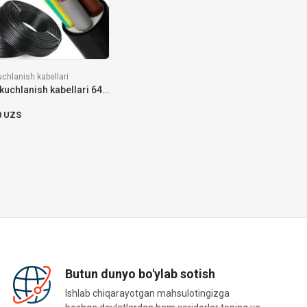
uchlanish kabellari
Yuqori kuchlanish kabellari 64-110 kV
0 UZS
Butun dunyo bo'ylab sotish
Ishlab chiqarayotgan mahsulotingizga