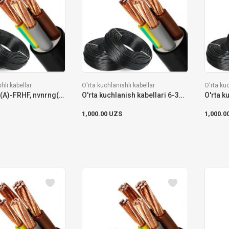
hli kabellar
O'rta kuchlanishli kabellar
O'rta kuc
Kabel nnrng(A)-FRHF, nvnrng(A)-FRHF, vvrng(A)-FRLS, nvvrng(A)-FRLS
O'rta kuchlanish kabellari 6-35 kV HD-620
1,000.00 UZS
1,000.0