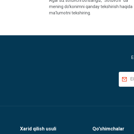
Agar siz sotuvchi bo'lsangiz, "Sotuvchi" da
mening do'konimni qanday tekshirish haqida
ma'lumotni tekshiring.
E
Xarid qilish usuli
Qo'shimchalar