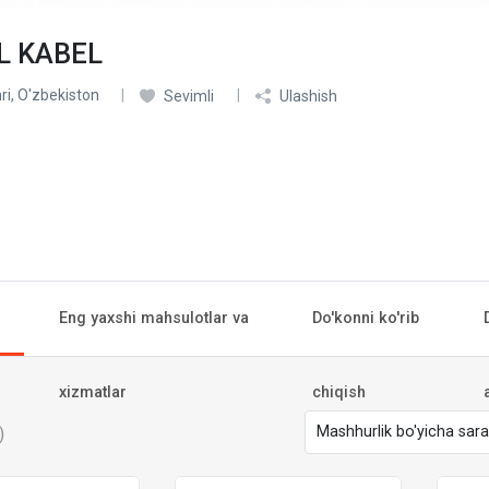
L KABEL
i, O'zbekiston
Sevimli
Ulashish
Eng yaxshi mahsulotlar va
Do'konni ko'rib
xizmatlar
chiqish
)