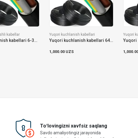
shli kabellar
Yuqori kuchlanish kabellari
Yuqori k
O'rta kuchlanish kabellari 6-35 kV HD-620
Yuqori kuchlanish kabellari 64-110 kV
1,000.00 UZS
1,000.0
Toʻlovingizni xavfsiz saqlang
Savdo amaliyotingiz jarayonida