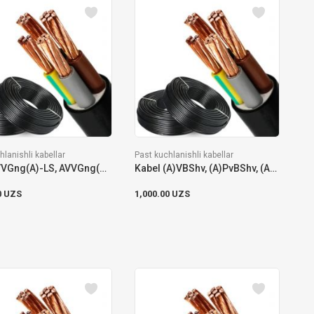
hlanishli kabellar
Past kuchlanishli kabellar
Kabel VVGng(A)-LS, AVVGng(A)-LS, PvVGng(A)-LS, APvVGng(A)-LS
Kabel (A)VBShv, (A)PvBShv, (A)VBShp, (A)PvBShp, (A)VBShvng(A)-LS, (A)PvBShvng(A)-LS
0 UZS
1,000.00 UZS