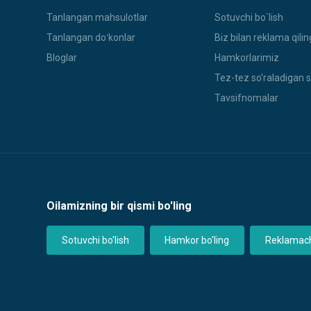
Tanlangan mahsulotlar
Sotuvchi bo`lish
Tanlangan doʻkonlar
Biz bilan reklama qilin
Bloglar
Hamkorlarimiz
Tez-tez so'raladigan s
Tavsifnomalar
Oilamizning bir qismi bo'ling
Sotuvchi bo'lish
Hamkor bo'ling
Reklamachi