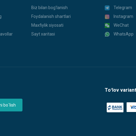
Biz bilan bog'lanish
Telegram
g
Foydalanish shartlari
Instagram
Maxfiylik siyosati
WeChat
avollar
Sayt xaritasi
WhatsApp
Toʻlov variant
 bo`lish