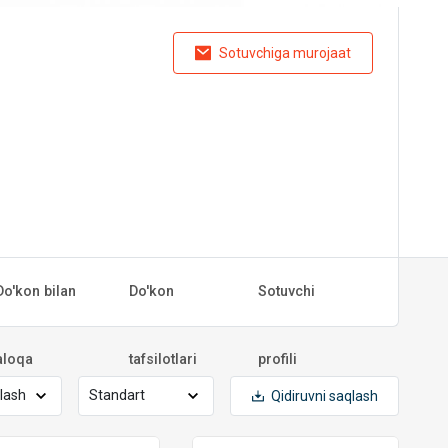
Sotuvchiga murojaat
Do'kon bilan
Do'kon
Sotuvchi
aloqa
tafsilotlari
profili
Qidiruvni saqlash