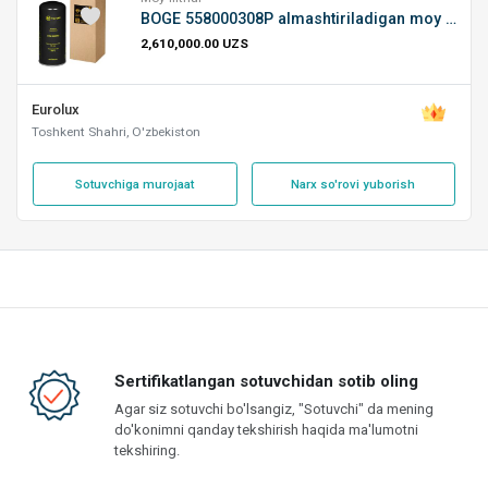
BOGE 558000308P almashtiriladigan moy filtri
2,610,000.00 UZS
Eurolux
Toshkent Shahri, O'zbekiston
Sotuvchiga murojaat
Narx so'rovi yuborish
Sertifikatlangan sotuvchidan sotib oling
Agar siz sotuvchi bo'lsangiz, "Sotuvchi" da mening
do'konimni qanday tekshirish haqida ma'lumotni
tekshiring.