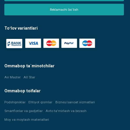
Reklamachi bo`lish
Toʻlov variantlari
Ommabop ta`minotchilar
Air Master
All Star
Ommabop toifalar
Podshipniklar
Ehtiyot qismlar
Biznes/sanoat xizmatlari
Smartfonlar va gadjetlar
Avto ta'mirlash va bezash
Moy va moylash materiallari