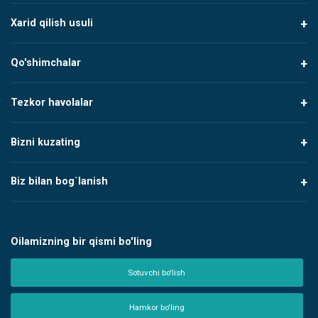
Xarid qilish usuli
Qo'shimchalar
Tezkor havolalar
Bizni kuzating
Biz bilan bog`lanish
Oilamizning bir qismi bo'ling
Sotuvchi bo'lish
Hamkor bo'ling