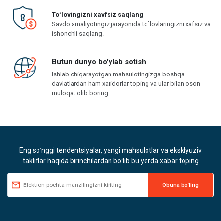
Toʻlovingizni xavfsiz saqlang
Savdo amaliyotingiz jarayonida to`lovlaringizni xafsiz va
ishonchli saqlang.
Butun dunyo bo'ylab sotish
Ishlab chiqarayotgan mahsulotingizga boshqa
davlatlardan ham xaridorlar toping va ular bilan oson
muloqat olib boring.
Eng soʻnggi tendentsiyalar, yangi mahsulotlar va eksklyuziv
takliflar haqida birinchilardan boʻlib bu yerda xabar toping