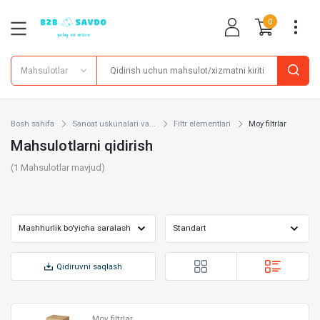
0
Mahsulotlar
Bosh sahifa
Sanoat uskunalari va...
Filtr elementlari
Moy filtrlar
Mahsulotlarni qidirish
(
1
Mahsulotlar mavjud)
Qidiruvni saqlash
Moy filtrlar