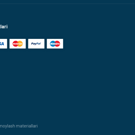
lari
moylash materiallari