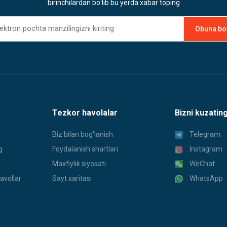
birinchilardan boʻlib bu yerda xabar toping
Tezkor havolalar
Bizni kuzatin
Biz bilan bog'lanish
Telegram
g
Foydalanish shartlari
Instagram
Maxfiylik siyosati
WeChat
avollar
Sayt xaritasi
WhatsApp