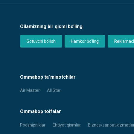
Oilamizning bir qismi bo'ling
Sotuvchi bo'lish
Hamkor bo'ling
Reklamachi
Ommabop ta`minotchilar
Air Master
All Star
Ommabop toifalar
Podshipniklar
Ehtiyot qismlar
Biznes/sanoat xizmatlar