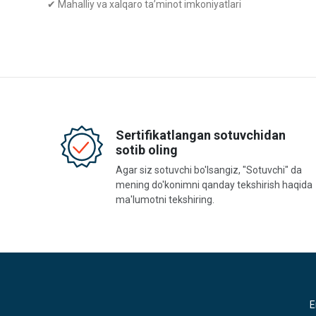
✔ Mahalliy va xalqaro ta’minot imkoniyatlari
Sertifikatlangan sotuvchidan
sotib oling
Agar siz sotuvchi bo'lsangiz, "Sotuvchi" da
mening do'konimni qanday tekshirish haqida
ma'lumotni tekshiring.
E