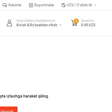
Xabarlar
Buyurtmalar
UZS / Oʻzbek tili
Xush kelibsiz foydalanuvchi
Savatcha
0
Kirish & Ro'yxatdan o'tish
0.00 UZS
ayta izlashga harakat qiling.