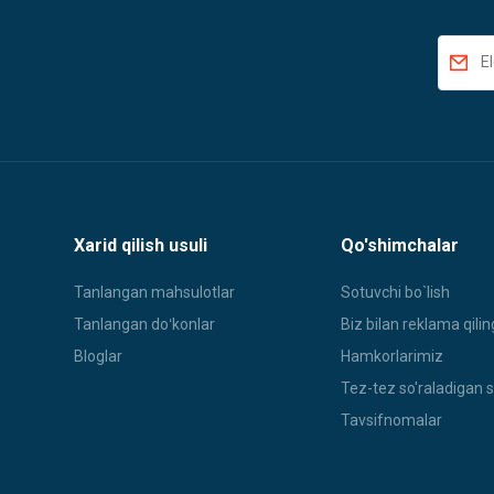
Xarid qilish usuli
Qo'shimchalar
Tanlangan mahsulotlar
Sotuvchi bo`lish
Tanlangan doʻkonlar
Biz bilan reklama qilin
Bloglar
Hamkorlarimiz
Tez-tez so'raladigan s
Tavsifnomalar