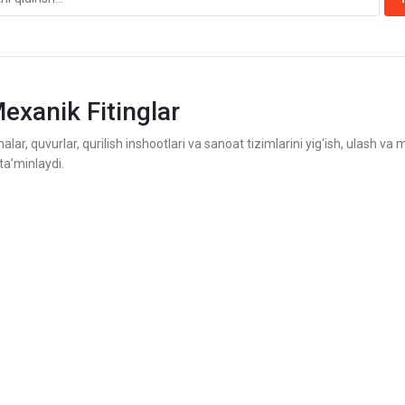
exanik Fitinglar
lar, quvurlar, qurilish inshootlari va sanoat tizimlarini yig‘ish, ulash
ta’minlaydi.