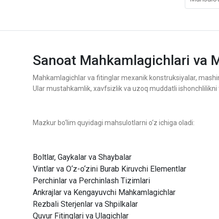
Sanoat Mahkamlagichlari va M
Mahkamlagichlar va fitinglar mexanik konstruksiyalar, mashina
Ular mustahkamlik, xavfsizlik va uzoq muddatli ishonchlilikni 
Mazkur bo‘lim quyidagi mahsulotlarni o‘z ichiga oladi:
Boltlar, Gaykalar va Shaybalar
Vintlar va O‘z-o‘zini Burab Kiruvchi Elementlar
Perchinlar va Perchinlash Tizimlari
Ankrajlar va Kengayuvchi Mahkamlagichlar
Rezbali Sterjenlar va Shpilkalar
Quvur Fitinglari va Ulagichlar