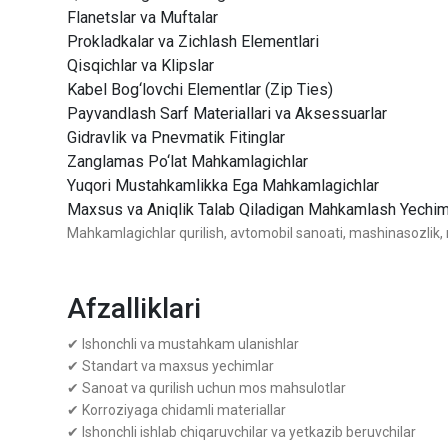
Flanetslar va Muftalar
Prokladkalar va Zichlash Elementlari
Qisqichlar va Klipslar
Kabel Bog‘lovchi Elementlar (Zip Ties)
Payvandlash Sarf Materiallari va Aksessuarlar
Gidravlik va Pnevmatik Fitinglar
Zanglamas Po‘lat Mahkamlagichlar
Yuqori Mustahkamlikka Ega Mahkamlagichlar
Maxsus va Aniqlik Talab Qiladigan Mahkamlash Yechim
Mahkamlagichlar qurilish, avtomobil sanoati, mashinasozlik, nef
Afzalliklari
✔ Ishonchli va mustahkam ulanishlar
✔ Standart va maxsus yechimlar
✔ Sanoat va qurilish uchun mos mahsulotlar
✔ Korroziyaga chidamli materiallar
✔ Ishonchli ishlab chiqaruvchilar va yetkazib beruvchilar