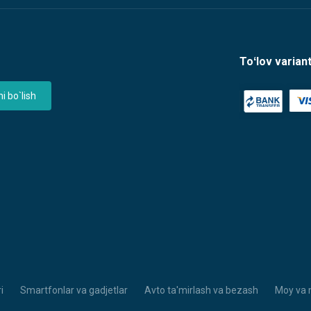
Toʻlov variant
 bo`lish
i
Smartfonlar va gadjetlar
Avto ta'mirlash va bezash
Moy va 