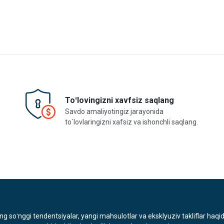
Toʻlovingizni xavfsiz saqlang
Savdo amaliyotingiz jarayonida
to`lovlaringizni xafsiz va ishonchli saqlang.
ng soʻnggi tendentsiyalar, yangi mahsulotlar va eksklyuziv takliflar haqi