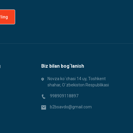
g
Biz bilan bog`lanish
Novza ko`chasi 14 uy, Toshkent
shahar, O`zbekiston Respublikasi
998909118897
b2bsavdo@gmail.com