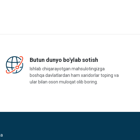
Butun dunyo bo'ylab sotish
Ishlab chiqarayotgan mahsulotingizga
boshqa davlatlardan ham xaridorlar toping va
ular bilan oson muloqat olib boring.
da