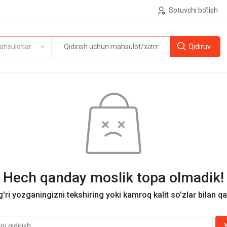
Sotuvchi bo'lish
ahsulotlar
Hech qanday moslik topa olmadik!
g'ri yozganingizni tekshiring yoki kamroq kalit so'zlar bilan q