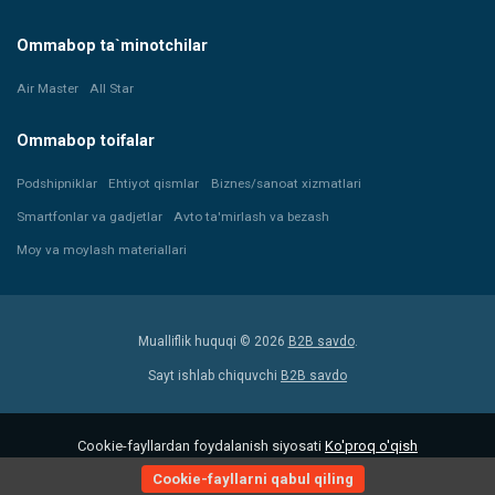
Ommabop ta`minotchilar
Air Master
All Star
Ommabop toifalar
Podshipniklar
Ehtiyot qismlar
Biznes/sanoat xizmatlari
Smartfonlar va gadjetlar
Avto ta'mirlash va bezash
Moy va moylash materiallari
Mualliflik huquqi © 2026
B2B savdo
.
Sayt ishlab chiquvchi
B2B savdo
Cookie-fayllardan foydalanish siyosati
Ko'proq o'qish
Cookie-fayllarni qabul qiling