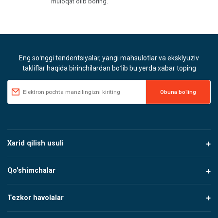
muloqat olib boring.
Eng soʻnggi tendentsiyalar, yangi mahsulotlar va eksklyuziv
takliflar haqida birinchilardan boʻlib bu yerda xabar toping
Xarid qilish usuli
Qo'shimchalar
Tezkor havolalar