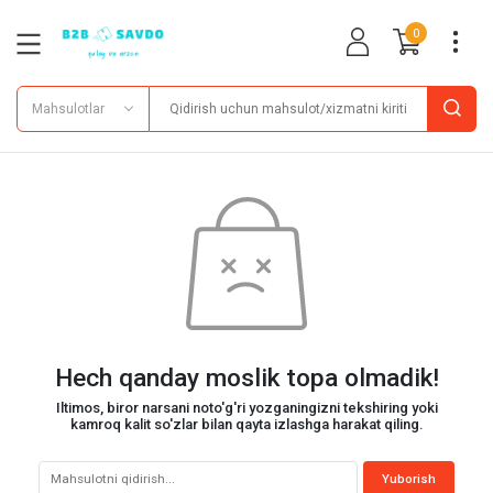
0
Mahsulotlar
Hech qanday moslik topa olmadik!
Iltimos, biror narsani noto'g'ri yozganingizni tekshiring yoki
kamroq kalit so'zlar bilan qayta izlashga harakat qiling.