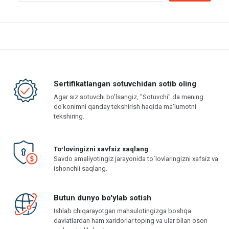
Sertifikatlangan sotuvchidan sotib oling
Agar siz sotuvchi bo'lsangiz, "Sotuvchi" da mening
do'konimni qanday tekshirish haqida ma'lumotni
tekshiring.
Toʻlovingizni xavfsiz saqlang
Savdo amaliyotingiz jarayonida to`lovlaringizni xafsiz va
ishonchli saqlang.
Butun dunyo bo'ylab sotish
Ishlab chiqarayotgan mahsulotingizga boshqa
davlatlardan ham xaridorlar toping va ular bilan oson