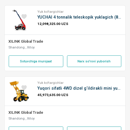
Yuk ko'targichlar
YUCHAI 4 tonnalik teleskopik yuklagich (85 kW dizel dvigatel)
12,098,325.00 UZS
XILINK Global Trade
Shandong , Xitoy
Sotuvchiga murojaat
Narx so'rovi yuborish
Yuk ko'targichlar
Yuqori sifatli 4WD dizel g‘ildirakli mini yuklagich (Wheel Loader)
45,973,635.00 UZS
XILINK Global Trade
Shandong , Xitoy