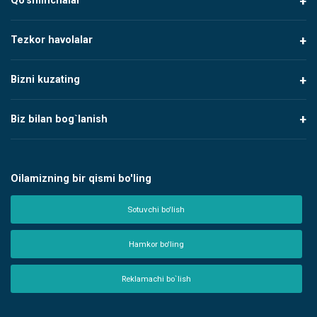
Qo'shimchalar
Tezkor havolalar
Bizni kuzating
Biz bilan bog`lanish
Oilamizning bir qismi bo'ling
Sotuvchi bo'lish
Hamkor bo'ling
Reklamachi bo`lish