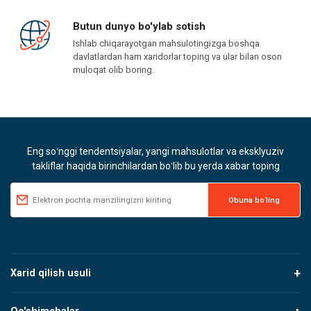
Butun dunyo bo'ylab sotish
Ishlab chiqarayotgan mahsulotingizga boshqa
davlatlardan ham xaridorlar toping va ular bilan oson
muloqat olib boring.
Eng soʻnggi tendentsiyalar, yangi mahsulotlar va eksklyuziv
takliflar haqida birinchilardan boʻlib bu yerda xabar toping
Xarid qilish usuli