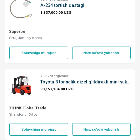
A-234 tortish dastagi
1,137,000.00 UZS
Superbe
Seul, Janubiy Korea
Sotuvchiga murojaat
Narx so'rovi yuborish
Yuk ko'targichlar
Toyota 3 tonnalik dizel g‘ildirakli mini yuklagich
93,157,104.00 UZS
XILINK Global Trade
Shandong , Xitoy
Sotuvchiga murojaat
Narx so'rovi yuborish