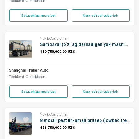
Toshkent, O'zbekiston
Sotuvchiga murojaat
Narx so'rovi yuborish
Yuk ko'targichlar
Samosval (o‘zi ag‘dariladigan yuk mashinasi)
180,750,000.00 UZS
Shanghai Trailer Auto
Toshkent, O'zbekiston
Sotuvchiga murojaat
Narx so'rovi yuborish
Yuk ko'targichlar
8 mostli past tirkamali pritsep (lowbed treyler)
421,750,000.00 UZS