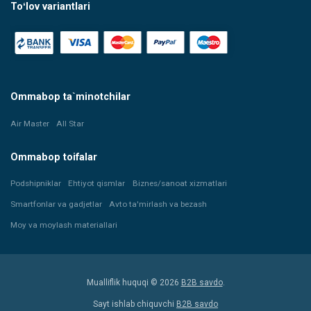
Toʻlov variantlari
Ommabop ta`minotchilar
Air Master
All Star
Ommabop toifalar
Podshipniklar
Ehtiyot qismlar
Biznes/sanoat xizmatlari
Smartfonlar va gadjetlar
Avto ta'mirlash va bezash
Moy va moylash materiallari
Mualliflik huquqi © 2026
B2B savdo
.
Sayt ishlab chiquvchi
B2B savdo