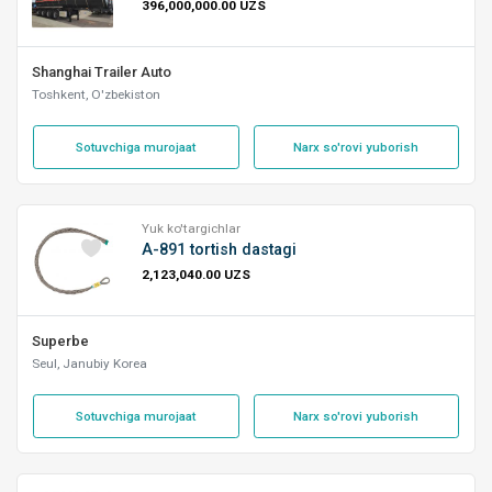
396,000,000.00 UZS
Shanghai Trailer Auto
Toshkent, O'zbekiston
Sotuvchiga murojaat
Narx so'rovi yuborish
Yuk ko'targichlar
A-891 tortish dastagi
2,123,040.00 UZS
Superbe
Seul, Janubiy Korea
Sotuvchiga murojaat
Narx so'rovi yuborish