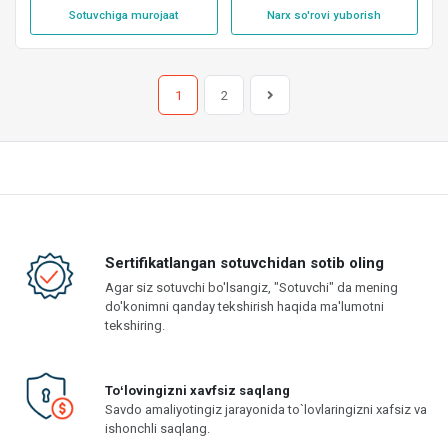
Sotuvchiga murojaat
Narx so'rovi yuborish
1
2
Sertifikatlangan sotuvchidan sotib oling
Agar siz sotuvchi bo'lsangiz, "Sotuvchi" da mening
do'konimni qanday tekshirish haqida ma'lumotni
tekshiring.
Toʻlovingizni xavfsiz saqlang
Savdo amaliyotingiz jarayonida to`lovlaringizni xafsiz va
ishonchli saqlang.