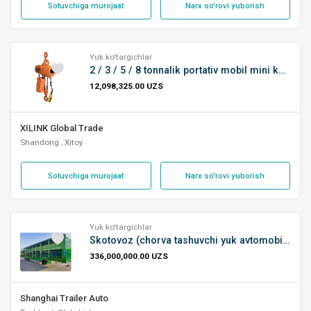
Sotuvchiga murojaat
Narx so'rovi yuborish
Yuk ko'targichlar
2 / 3 / 5 / 8 tonnalik portativ mobil mini kozlovoy kran elektr tal bilan
12,098,325.00 UZS
XILINK Global Trade
Shandong , Xitoy
Sotuvchiga murojaat
Narx so'rovi yuborish
Yuk ko'targichlar
Skotovoz (chorva tashuvchi yuk avtomobili)
336,000,000.00 UZS
Shanghai Trailer Auto